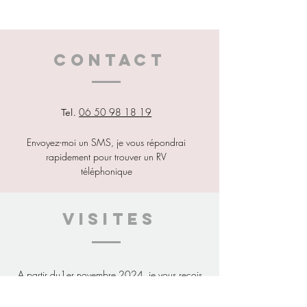
CONTACT
06 50 98 18 19
Tel.
Envoyez-moi un SMS, je vous répondrai
rapidement pour trouver un RV
téléphonique
VISITes
A partir du1er novembre 2024, je vous reçois
à mon
nouveau cabinet
5 rue de la Touche-Auffray