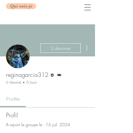
Qui suis-je
Plus d'actions
S'abonner
Rédacteur
Administrateur
reginagarcia312
0 Abonné
0 Suivi
Profile
Profil
A rejoint le groupe le : 16 juil. 2024