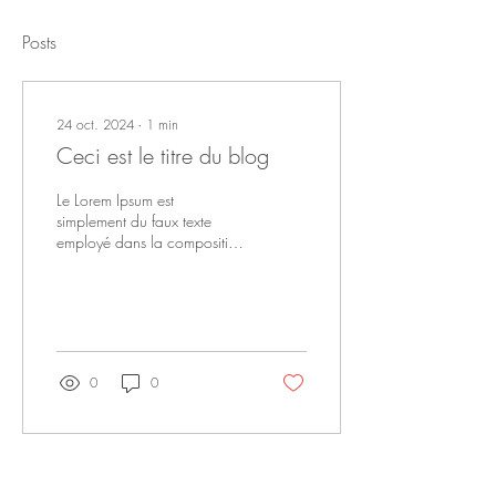
Posts
24 oct. 2024
∙
1
min
Ceci est le titre du blog
Le Lorem Ipsum est
simplement du faux texte
employé dans la composition
et la mise en page avant
impression. Le Lorem Ipsum
est le faux...
0
0