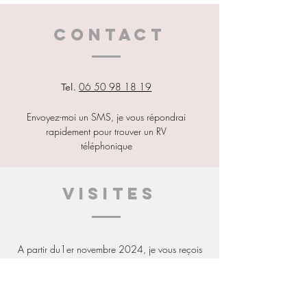
CONTACT
06 50 98 18 19
Tel.
Envoyez-moi un SMS, je vous répondrai
rapidement pour trouver un RV
téléphonique
VISITes
A partir du1er novembre 2024, je vous reçois
à mon
nouveau cabinet
5 rue de la Touche-Auffray
35150 JANZE