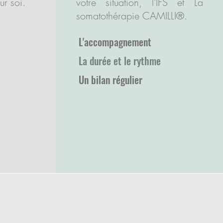
 soi.​​
votre situation, l'IFS et La
somatothérapie CAMILLI®.
L'accompagnement
La durée et le rythme
Un bilan régulier