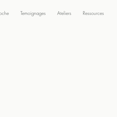
oche
Temoignages
Ateliers
Ressources
ire
Psychopraticienne