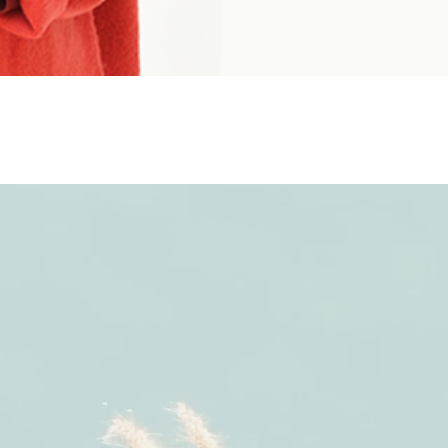
Plus profondéme
réactives de no