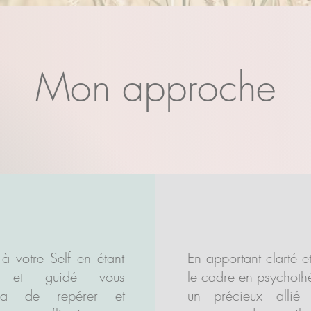
Mon approche
OURQUOI
LE CAD
 à votre Self en étant
En apportant clarté et
é et guidé vous
le cadre en psychothé
tra de repérer et
un précieux allié