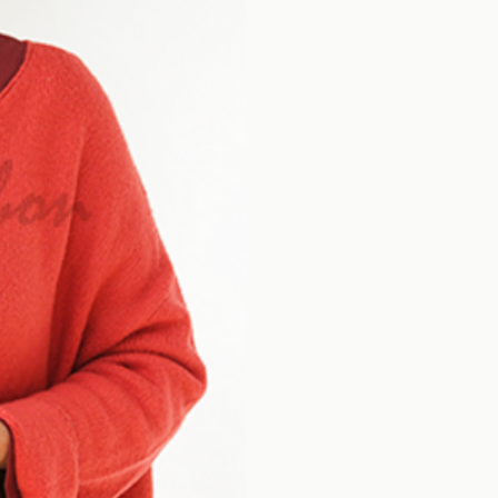
Mét
Prat
Bien
Notre unique ob
nous de vastes 
proche en proch
les autres.
Etty