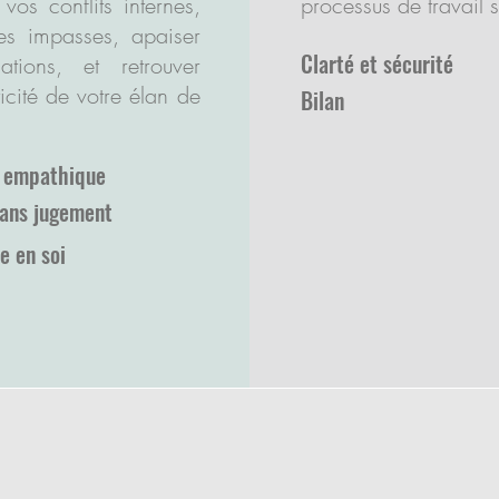
vos conflits internes,
processus de travail sur
des impasses, apaiser
Clarté et sécurité
ations, et retrouver
ticité de votre élan de
Bilan
n empathique
sans jugement
e en soi