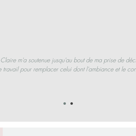
Claire m'a soutenue jusqu'au bout de ma prise de déci
travail pour remplacer celui dont l'ambiance et le con
ient vide de sens , me rendaient malheureuse et dépress