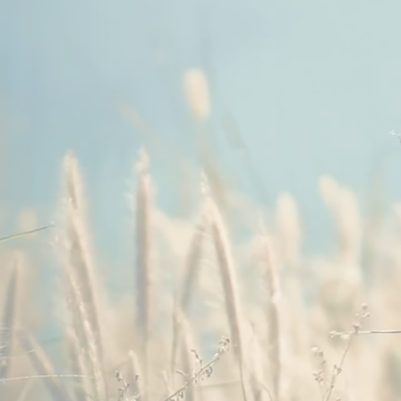
Conseil, Somatothérapie, IFS, CNV 
Méthode CAMILLI®