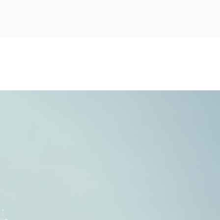
nt que toutes les zones blessées et
s personnes, il existe en chacun un espace