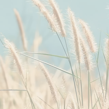
intérieur libre, 
avec la
créatif : celui d
développer et à
autour de soi, e