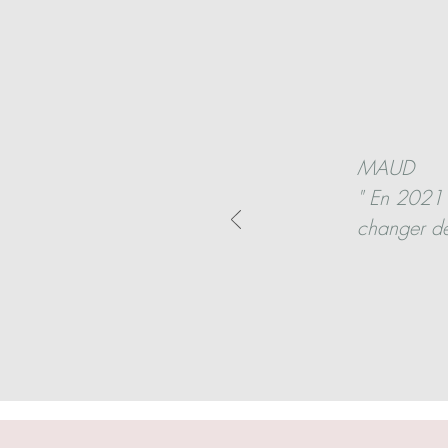
MAUD

" En 2021 
changer de 
travail éta
présent,