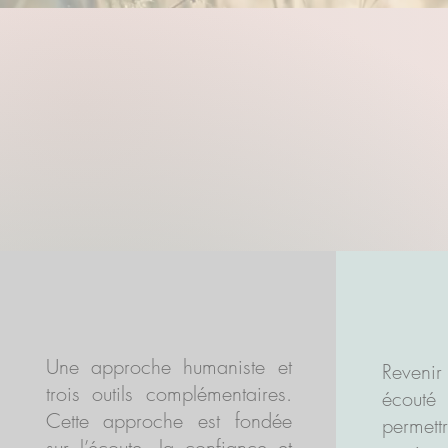
P
comment
Une approche humaniste et
Revenir
trois outils complémentaires.
écout
Cette approche est fondée
permet
sur l’écoute, la confiance et